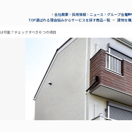
会社概要
採用情報
ニュース
グループ会社
営業時
TOP
選ばれる理由
悩みからサービスを探す
商品一覧
建物を購
サブメニュ
は可能？チェックすべき６つの項目