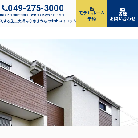
049-275-3000
モデルルーム
各種
間：平日 9:00〜18:00 定休日：毎週水・日・祝日
お問い合わせ
予約
入する
施工実績
みなさまからのお声
FAQ
コラム
ーを開閉