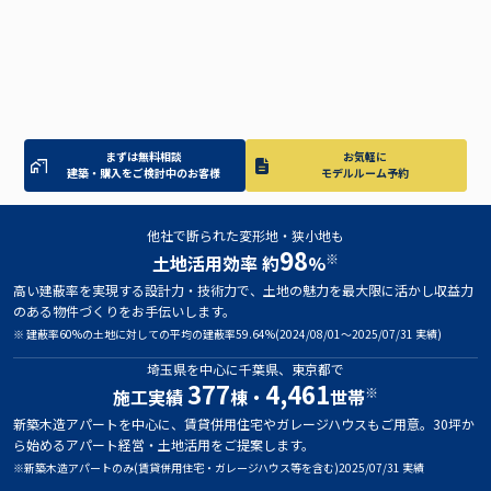
まずは無料相談
お気軽に
建築・購入をご検討中のお客様
モデルルーム予約
他社で断られた変形地・狭小地も
98
※
土地活用効率 約
%
高い建蔽率を実現する設計力・技術力で、土地の魅力を最大限に活かし収益力
のある物件づくりをお手伝いします。
※ 建蔽率60%の土地に対しての平均の建蔽率59.64%(2024/08/01〜2025/07/31 実績)
埼玉県を中心に千葉県、東京都で
377
4,461
※
施工実績
棟・
世帯
新築木造アパートを中心に、賃貸併用住宅やガレージハウスもご用意。30坪か
ら始めるアパート経営・土地活用をご提案します。
※新築木造アパートのみ(賃貸併用住宅・ガレージハウス等を含む)2025/07/31 実績