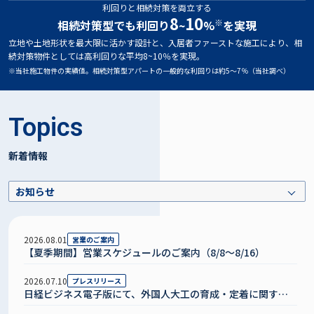
利回りと相続対策を両立する
8
10
※
相続対策型でも利回り
~
%
を実現
立地や土地形状を最大限に活かす設計と、入居者ファーストな施工により、相
続対策物件としては高利回りな平均8~10％を実現。
※当社施工物件の実績値。相続対策型アパートの一般的な利回りは約5〜7％（当社調べ）
Topics
新着情報
2026.08.01
営業のご案内
【夏季期間】営業スケジュールのご案内（8/8〜8/16）
2026.07.10
プレスリリース
日経ビジネス電子版にて、外国人大工の育成・定着に関する
弊社の取り組みが紹介されました