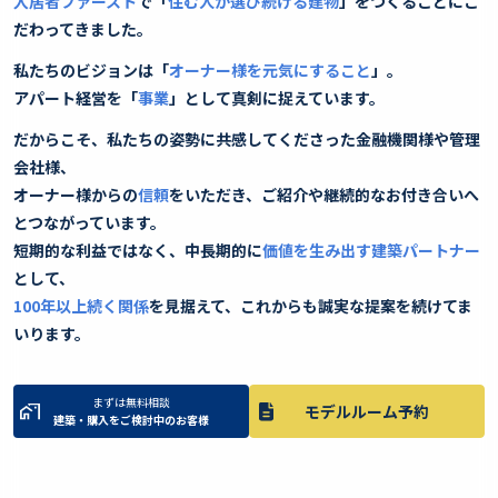
入居者ファースト
で「
住む人が選び続ける建物
」をつくることにこ
だわってきました。
私たちのビジョンは「
オーナー様を元気にすること
」。
アパート経営を「
事業
」として真剣に捉えています。
だからこそ、私たちの姿勢に共感してくださった金融機関様や管理
会社様、
オーナー様からの
信頼
をいただき、ご紹介や継続的なお付き合いへ
とつながっています。
短期的な利益ではなく、中長期的に
価値を生み出す建築パートナー
として、
100年以上続く関係
を見据えて、これからも誠実な提案を続けてま
いります。
まずは無料相談
モデルルーム予約
建築・購入をご検討中のお客様